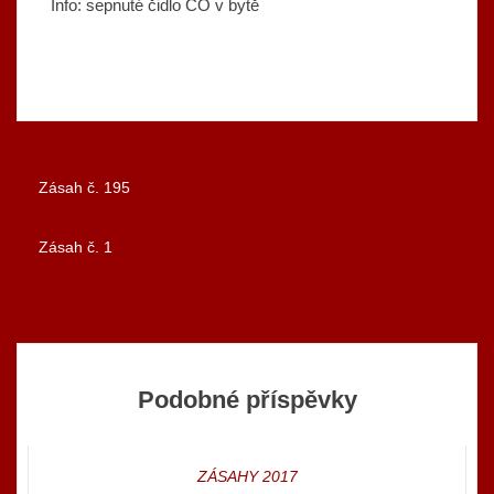
Info: sepnuté čidlo CO v bytě
Zásah č. 195
Navigace
Zásah č. 1
pro
příspěvek
Podobné příspěvky
ZÁSAHY 2017