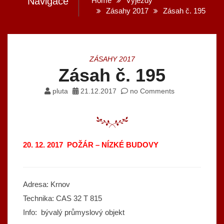
Navigace
Home
Výjezdy
Zásahy 2017
Zásah č. 195
ZÁSAHY 2017
Zásah č. 195
pluta
21.12.2017
no Comments
20. 12. 2017 POŽÁR – NÍZKÉ BUDOVY
Adresa: Krnov
Technika: CAS 32 T 815
Info: bývalý průmyslový objekt