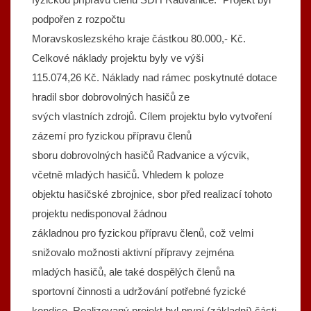
podpořen z rozpočtu
Moravskoslezského kraje částkou 80.000,- Kč.
Celkové náklady projektu byly ve výši
115.074,26 Kč. Náklady nad rámec poskytnuté dotace
hradil sbor dobrovolných hasičů ze
svých vlastních zdrojů. Cílem projektu bylo vytvoření
zázemí pro fyzickou přípravu členů
sboru dobrovolných hasičů Radvanice a výcvik,
včetně mladých hasičů. Vhledem k poloze
objektu hasičské zbrojnice, sbor před realizací tohoto
projektu nedisponoval žádnou
základnou pro fyzickou přípravu členů, což velmi
snižovalo možnosti aktivní přípravy zejména
mladých hasičů, ale také dospělých členů na
sportovní činnosti a udržování potřebné fyzické
kondice. Realizovaný projekt byl první (základní) části