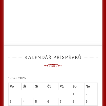
KALENDÁŘ PŘÍSPĚVKŮ
Srpen 2026
Po
Út
St
Čt
Pá
So
Ne
1
2
3
4
5
6
7
8
9