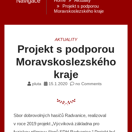
Navigace
Home
Aktuality
Projekt s podporou
Moravskoslezského kraje
AKTUALITY
Projekt s podporou
Moravskoslezského
kraje
pluta
15.1.2020
no Comments
Sbor dobrovolných hasičů Radvanice, realizoval
v roce 2019 projekt „Výcviková základna pro
fyzickou přípravu členů SDH Radvanice.“ Projekt byl