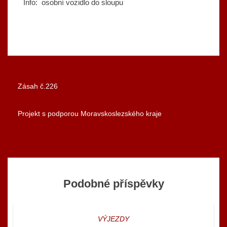
Info: osobní vozidlo do sloupu
Zásah č.226
Navigace
Projekt s podporou Moravskoslezského kraje
pro
příspěvek
Podobné příspěvky
VÝJEZDY