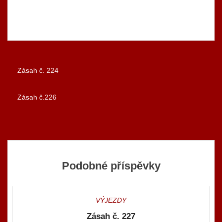
Zásah č. 224
Navigace
Zásah č.226
pro
příspěvek
Podobné příspěvky
VÝJEZDY
Zásah č. 227