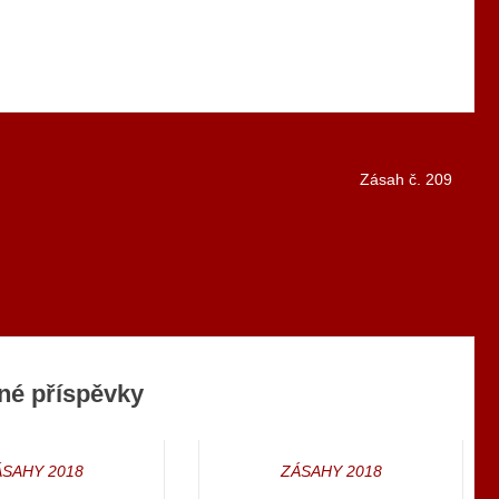
Zásah č. 209
né příspěvky
ÁSAHY 2018
ZÁSAHY 2018