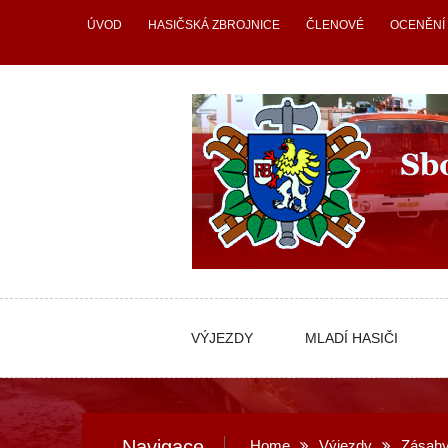
Skip
ÚVOD
HASIČSKÁ ZBROJNICE
ČLENOVÉ
OCENĚNÍ
to
content
VÝJEZDY
MLADÍ HASIČI
Navigace
Home
Výjezdy
Zásahy