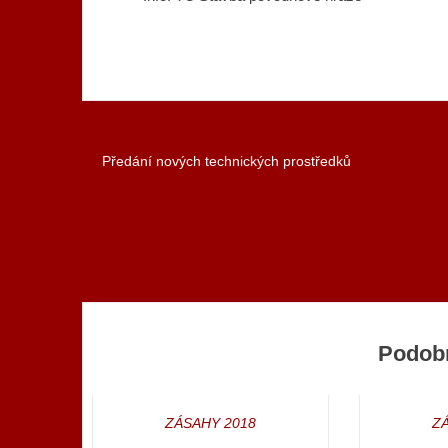
Předání nových technických prostředků
Navigace
pro
příspěvek
Podob
ZÁSAHY 2018
Z