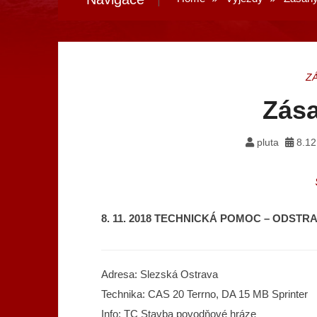
Z
Zása
pluta
8.12
8. 11. 2018 TECHNICKÁ POMOC – ODST
Adresa: Slezská Ostrava
Technika: CAS 20 Terrno, DA 15 MB Sprinter
Info: TC Stavba povodňové hráze