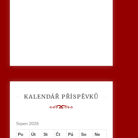
KALENDÁŘ PŘÍSPĚVKŮ
Srpen 2026
Po
Út
St
Čt
Pá
So
Ne