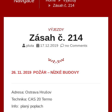
Navigace
Home
Výjezdy
Zásah č. 214
VÝJEZDY
Zásah č. 214
pluta
17.12.2019
no Comments
26. 11. 2019 POŽÁR – NÍZKÉ BUDOVY
Adresa: Ostrava Hrušov
Technika: CAS 20 Terrno
Info: planý poplach