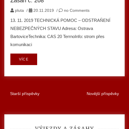
Zásah č. 208
pluta
/
20.11.2019
/
no Comments
13. 11. 2019 TECHNICKÁ POMOC – ODSTRAŇENÍ
NEBEZPEČNÝCH STAVU Adresa: Ostrava
BartoviceTechnika: CAS 20 TerrnoInfo: strom přes
komunikaci
VÍCE
Starší příspěvky
Novější příspěvky
Navigace
pro
příspěvky
VÝJEZDY A ZÁSAHY