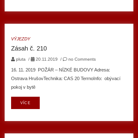
VÝJEZDY
Zásah č. 210
pluta
/
20.11.2019
/
no Comments
16. 11. 2019 POŽÁR – NÍZKÉ BUDOVY Adresa:
Ostrava HrušovTechnika: CAS 20 TerrnoInfo: obývací
pokoj v bytě
VÍCE