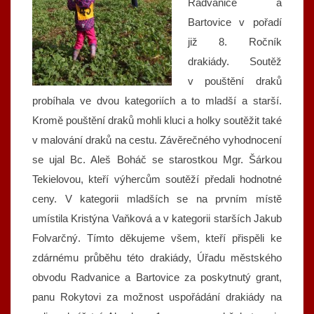
Radvanice a
Bartovice v pořadí
již 8. Ročník
drakiády. Soutěž
v pouštění draků
probíhala ve dvou kategoriích a to mladší a starší.
Kromě pouštění draků mohli kluci a holky soutěžit také
v malování draků na cestu. Závěrečného vyhodnocení
se ujal Bc. Aleš Boháč se starostkou Mgr. Šárkou
Tekielovou, kteří výhercům soutěží předali hodnotné
ceny. V kategorii mladších se na prvním místě
umístila Kristýna Vaňková a v kategorii starších Jakub
Folvarčný. Tímto děkujeme všem, kteří přispěli ke
zdárnému průběhu této drakiády, Úřadu městského
obvodu Radvanice a Bartovice za poskytnutý grant,
panu Rokytovi za možnost uspořádání drakiády na