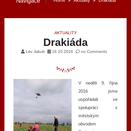
Navigace
Home
Aktuality
Drakiáda
AKTUALITY
Drakiáda
Lév Jakub
16.10.2016
no Comments
V neděli 9. října
2016 jsme
uspořádali ve
spolupráci s
městským
obvodem