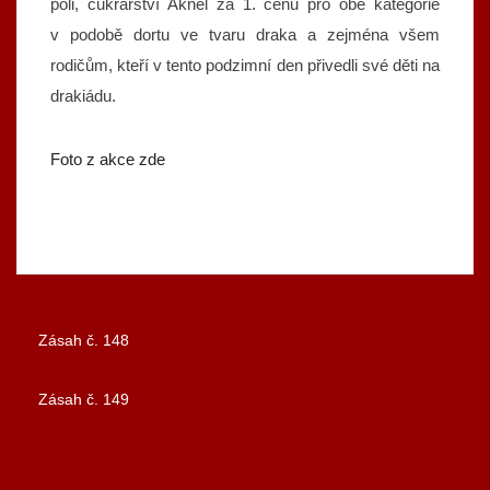
poli, cukrářství Aknel za 1. cenu pro obě kategorie
v podobě dortu ve tvaru draka a zejména všem
rodičům, kteří v tento podzimní den přivedli své děti na
drakiádu.
Foto z akce zde
Zásah č. 148
Navigace
Zásah č. 149
pro
příspěvek