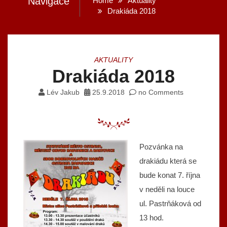
Navigace
Home
Aktuality
Drakiáda 2018
AKTUALITY
Drakiáda 2018
Lév Jakub
25.9.2018
no Comments
Pozvánka na
drakiádu která se
bude konat 7. října
v neděli na louce
ul. Pastrňáková od
13 hod.