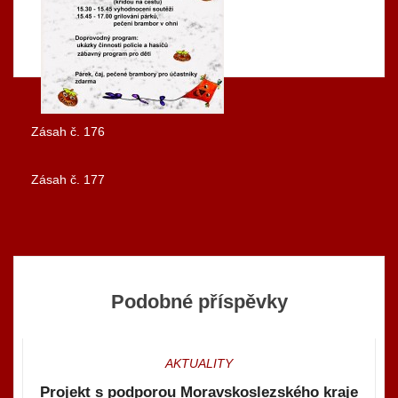
Zásah č. 176
Navigace
Zásah č. 177
pro
příspěvek
Podobné příspěvky
AKTUALITY
Projekt s podporou Moravskoslezského kraje