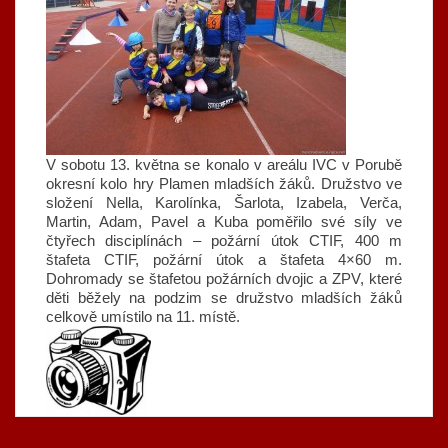
V sobotu 13. května se konalo v areálu IVC v Porubě
okresní kolo hry Plamen mladších žáků. Družstvo ve
složení Nella, Karolínka, Šarlota, Izabela, Verča,
Martin, Adam, Pavel a Kuba poměřilo své síly ve
čtyřech disciplínách – požární útok CTIF, 400 m
štafeta CTIF, požární útok a štafeta 4×60 m.
Dohromady se štafetou požárních dvojic a ZPV, které
děti běžely na podzim se družstvo mladších žáků
celkově umístilo na 11. místě.